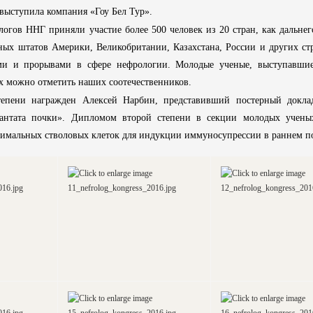
выступила компания «Гоу Бел Тур».
логов ННГ приняли участие более 500 человек из 20 стран, как дальне
ных штатов Америки, Великобритании, Казахстана, России и других ст
ми и прорывами в сфере нефрологии. Молодые ученые, выступавши
х можно отметить наших соотечественников.
епени награжден Алексей Нарбин, представивший постерный докла
лантата почки». Дипломом второй степени в секции молодых учен
химальных стволовых клеток для индукции иммуносупрессии в раннем п