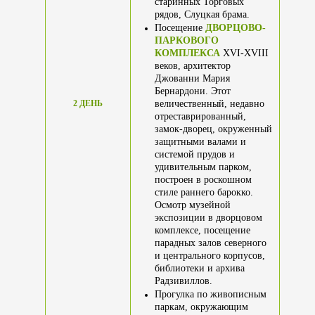
старинных Торговых
рядов, Слуцкая брама.
Посещение
ДВОРЦОВО-
ПАРКОВОГО
КОМПЛЕКСА
XVI-XVIII
веков, архитектор
Джованни Мария
Бернардони. Этот
2 ДЕНЬ
величественный, недавно
отреставрированный,
замок-дворец, окруженный
защитными валами и
системой прудов и
удивительным парком,
построен в роскошном
стиле раннего барокко.
Осмотр музейной
экспозиции в дворцовом
комплексе, посещение
парадных залов северного
и центрального корпусов,
библиотеки и архива
Радзивиллов.
Прогулка по живописным
паркам, окружающим