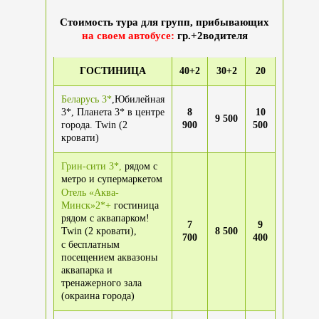
Стоимость тура для групп, прибывающих
на своем автобусе:
гр.+2водителя
ГОСТИНИЦА
40+2
30+2
20
Беларусь 3*
,Юбилейная
3*, Планета 3* в центре
8
10
9 500
города. Twin (2
900
500
кровати)
Грин-сити 3*,
рядом с
метро и супермаркетом
Отель «Аква-
Минск»2*+
гостиница
рядом с аквапарком!
7
9
Twin (2 кровати),
8 500
700
400
с бесплатным
посещением аквазоны
аквапарка и
тренажерного зала
(окраина города)