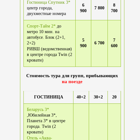
Гостиница Спутник 3*
6
8
центр города,
7 800
900
700
двухместные номера
Спорт-Тайм 2*
до
метро 10 мин. на
автобусе. Блок (2+1,
5
7
2+2)
6 700
900
600
РИВШ (ведомственная)
в центре города Twin (2
кровати)
Стоимость тура для групп, прибывающих
на поезде
ГОСТИНИЦА
40+2
30+2
20
Беларусь 3*
,Юбилейная 3*,
Планета 3* в центре
города. Twin (2
кровати)
Отель «Аква-