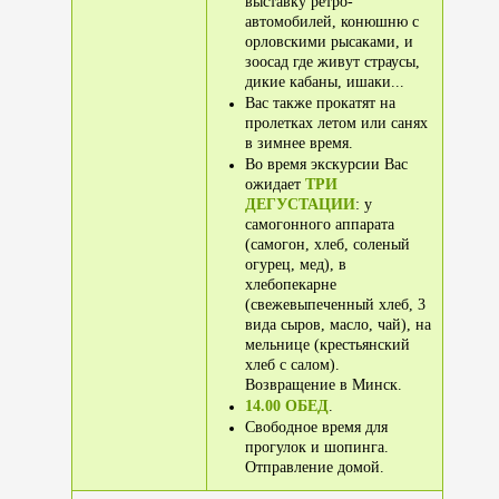
выставку ретро-
автомобилей, конюшню с
орловскими рысаками, и
зоосад где живут страусы,
дикие кабаны, ишаки...
Вас также прокатят на
пролетках летом или санях
в зимнее время.
Во время экскурсии Вас
ожидает
ТРИ
ДЕГУСТАЦИИ
: у
самогонного аппарата
(самогон, хлеб, соленый
огурец, мед), в
хлебопекарне
(свежевыпеченный хлеб, 3
вида сыров, масло, чай), на
мельнице (крестьянский
хлеб с салом).
Возвращение в Минск.
14.00 ОБЕД
.
Свободное время для
прогулок и шопинга.
Отправление домой.