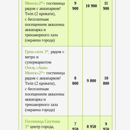
Минск»2*+
гостиница
9
11
10 900
рядом с аквапарком!
900
900
Twin (2 кровати),
с бесплатным
посещением аквазоны
аквапарка и
тренажерного зала
(окраина города)
Грин-сити 3*,
рядом с
метро и
супермаркетом
Отель «Аква-
Минск»2*+
гостиница
рядом с аквапарком!
8
10
9 800
Twin (2 кровати),
800
800
с бесплатным
посещением аквазоны
аквапарка и
тренажерного зала
(окраина города)
Гостиница Спутник
7
9
3*
центр города,
8 950
950
950