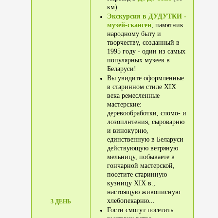
км).
Экскурсия в ДУДУТКИ -
музей-скансен
, памятник
народному быту и
творчеству, созданный в
1995 году - один из самых
популярных музеев в
Беларуси!
Вы увидите оформленные
в старинном стиле XIX
века ремесленные
мастерские:
деревообработки, сломо- и
лозоплнтения, сыроварню
и винокурню,
единственную в Беларуси
действующую ветряную
мельницу, побываете в
гончарной мастерской,
посетите старинную
кузницу XIX в.,
настоящую живописную
хлебопекарню...
3 ДЕНЬ
Гости смогут посетить