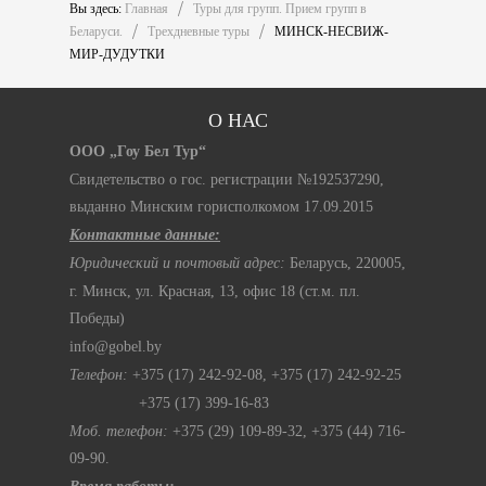
Вы здесь:
Главная
Туры для групп. Прием групп в
Беларуси.
Трехдневные туры
МИНСК-НЕСВИЖ-
МИР-ДУДУТКИ
О НАС
ООО
„Гоу Бел Тур“
Свидетельство о гос. регистрации №192537290,
выданно Минским горисполкомом 17.09.2015
Контактные данные:
Юридический и почтовый адрес:
Беларусь, 220005,
г. Минск, ул. Красная, 13, офис 18 (ст.м. пл.
Победы)
info@gobel.by
Телефон:
+375 (17) 242-92-08, +375 (17) 242-92-25
+375 (17) 399-16-83
Моб. телефон:
+375 (29) 109-89-32,
+375 (44) 716-
09-90.